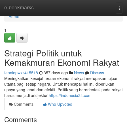
Home
e-bookmarks
Togg
navi
Home
1
Strategi Politik untuk
Kemakmuran Ekonomi Rakyat
fanniepwxz415518
357 days ago
News
Discuss
Meningkatkan kesejahteraan ekonomi rakyat merupakan tujuan
utama bagi setiap negara. Untuk mencapai hal ini, diperlukan
upaya yang tepat dan efektif. Politik yang berorientasi pada rakyat
harus menjadi arsitektur
https://indonesia24.com
Comments
Who Upvoted
Comments