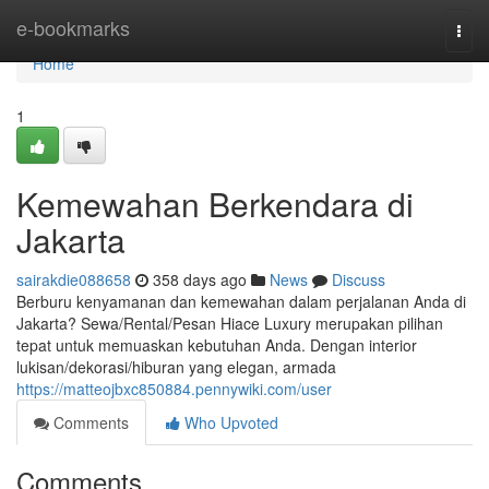
Home
e-bookmarks
Togg
navi
Home
1
Kemewahan Berkendara di
Jakarta
sairakdie088658
358 days ago
News
Discuss
Berburu kenyamanan dan kemewahan dalam perjalanan Anda di
Jakarta? Sewa/Rental/Pesan Hiace Luxury merupakan pilihan
tepat untuk memuaskan kebutuhan Anda. Dengan interior
lukisan/dekorasi/hiburan yang elegan, armada
https://matteojbxc850884.pennywiki.com/user
Comments
Who Upvoted
Comments