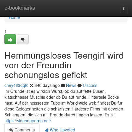
Home
e-bookmarks
Togg
navi
Home
1
Hemmungsloses Teengirl wird
von der Freundin
schonungslos gefickt
chey463qqt0
340 days ago
News
Discuss
Im Grunde ist es wirklich Wurst, ob du auf fette Busen,
klatschnasse Muschis oder ob Du auf runde Hinterteile Böcke
hast. Auf der heissesten Tube im World wide web findest Du für
diese Gelegenheiten die schärfsten Hardcore Films mit devoten
Schlampen, die sich mit Freude durch nageln lassen. Es ist
https://videodeporno.net/
Comments
Who Upvoted