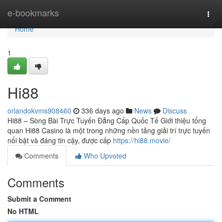
Home
e-bookmarks
Togg
navi
Home
1
Hi88
orlandokvms908460
336 days ago
News
Discuss
Hi88 – Sòng Bài Trực Tuyến Đẳng Cấp Quốc Tế Giới thiệu tổng
quan Hi88 Casino là một trong những nền tảng giải trí trực tuyến
nổi bật và đáng tin cậy, được cấp
https://hi88.movie/
Comments
Who Upvoted
Comments
Submit a Comment
No HTML