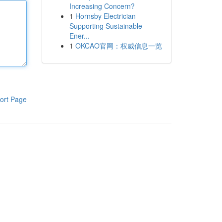
Increasing Concern?
1
Hornsby Electrician
Supporting Sustainable
Ener...
1
OKCAO官网：权威信息一览
ort Page