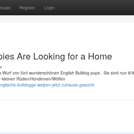
roups
Register
Login
pies Are Looking for a Home
s
s Wurf von fünf wunderschönen English Bulldog pups . Sie sind nun 8/
Die kleinen Rüden/Hündinnen/Wölfen
glische-bulldogge-welpen-jetzt-zuhause-gesucht