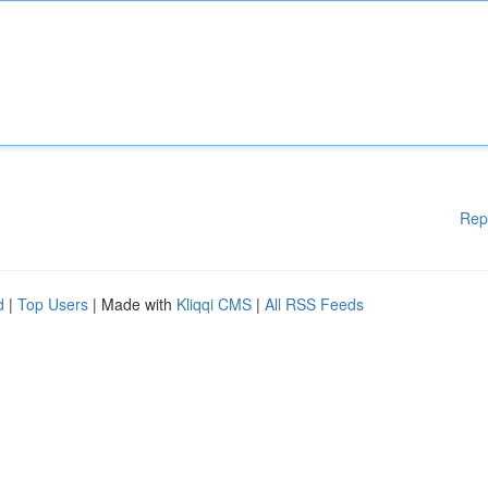
Rep
d
|
Top Users
| Made with
Kliqqi CMS
|
All RSS Feeds