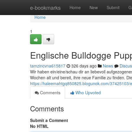
Home
e-bookmarks
Home
New
Submit
G
Home
1
Englische Bulldogge Pup
tamzincvna615817
326 days ago
News
Discus
Wir haben ein/eine/schau dir an liebevoll aufgezogene
Wochen alt und bereit, ihre neue Familie zu finden. 
https://haleemahtgq850825.blogunok.com/37425103/en
Comments
Who Upvoted
Comments
Submit a Comment
No HTML