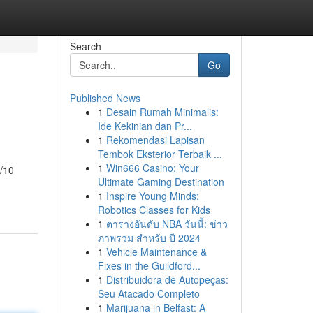
Search
Go
Published News
1
Desain Rumah Minimalis:
Ide Kekinian dan Pr...
1
Rekomendasi Lapisan
Tembok Eksterior Terbaik ...
1
Win666 Casino: Your
9/10
Ultimate Gaming Destination
1
Inspire Young Minds:
Robotics Classes for Kids
1
ตารางอันดับ NBA วันนี้: ข่าว
ภาพรวม สำหรับ ปี 2024
1
Vehicle Maintenance &
Fixes in the Guildford...
1
Distribuidora de Autopeças:
Seu Atacado Completo
1
Marijuana in Belfast: A