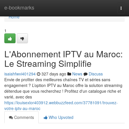
Home
e-bookmarks
Togg
navi
Home
1
L'Abonnement IPTV au Maroc:
Le Streaming Simplifie
isaiahfwvi401294
327 days ago
News
Discuss
Envie de profiter des meilleures chaînes TV et séries sans
engagement ? L’option IPTV au Maroc offre la solution streaming
détendue que vous recherchez ! Profitez d'un catalogue riche et
varié, avec des
https://louisexlor403912.webbuzzfeed.com/37781091/trouvez-
votre-iptv-au-maroc
Comments
Who Upvoted