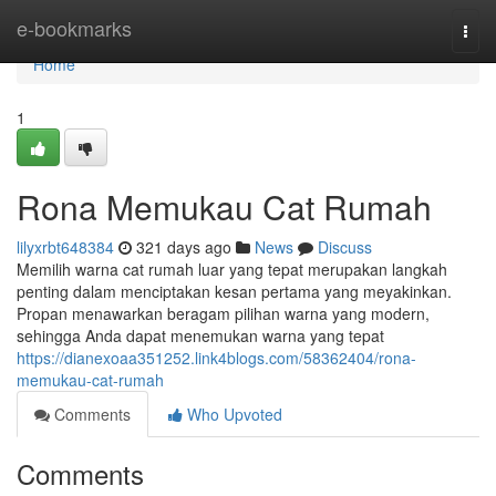
Home
e-bookmarks
Togg
navi
Home
1
Rona Memukau Cat Rumah
lilyxrbt648384
321 days ago
News
Discuss
Memilih warna cat rumah luar yang tepat merupakan langkah
penting dalam menciptakan kesan pertama yang meyakinkan.
Propan menawarkan beragam pilihan warna yang modern,
sehingga Anda dapat menemukan warna yang tepat
https://dianexoaa351252.link4blogs.com/58362404/rona-
memukau-cat-rumah
Comments
Who Upvoted
Comments