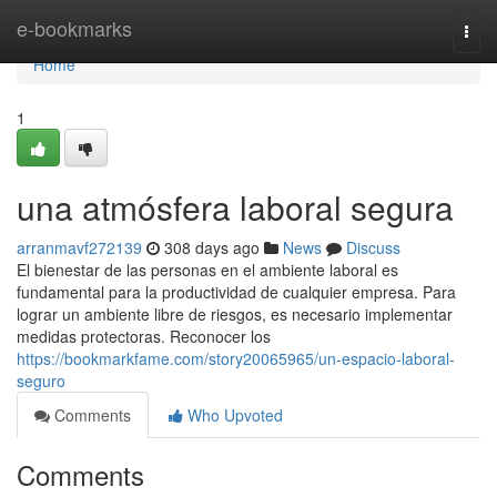
Home
e-bookmarks
Togg
navi
Home
1
una atmósfera laboral segura
arranmavf272139
308 days ago
News
Discuss
El bienestar de las personas en el ambiente laboral es
fundamental para la productividad de cualquier empresa. Para
lograr un ambiente libre de riesgos, es necesario implementar
medidas protectoras. Reconocer los
https://bookmarkfame.com/story20065965/un-espacio-laboral-
seguro
Comments
Who Upvoted
Comments