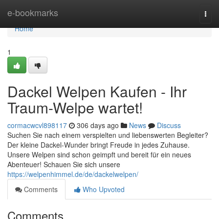
Home
e-bookmarks
Togg
navi
Home
1
Dackel Welpen Kaufen - Ihr
Traum-Welpe wartet!
cormacwcvl898117
306 days ago
News
Discuss
Suchen Sie nach einem verspielten und liebenswerten Begleiter?
Der kleine Dackel-Wunder bringt Freude in jedes Zuhause.
Unsere Welpen sind schon geimpft und bereit für ein neues
Abenteuer! Schauen Sie sich unsere
https://welpenhimmel.de/de/dackelwelpen/
Comments
Who Upvoted
Comments