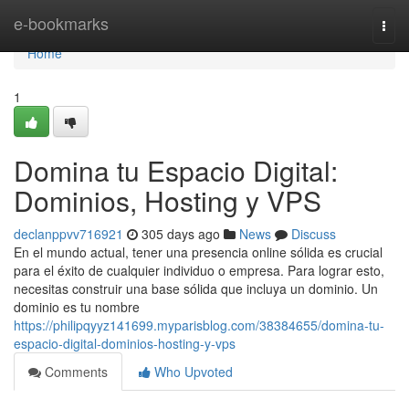
Home
e-bookmarks
Togg
navi
Home
1
Domina tu Espacio Digital:
Dominios, Hosting y VPS
declanppvv716921
305 days ago
News
Discuss
En el mundo actual, tener una presencia online sólida es crucial
para el éxito de cualquier individuo o empresa. Para lograr esto,
necesitas construir una base sólida que incluya un dominio. Un
dominio es tu nombre
https://philipqyyz141699.myparisblog.com/38384655/domina-tu-
espacio-digital-dominios-hosting-y-vps
Comments
Who Upvoted