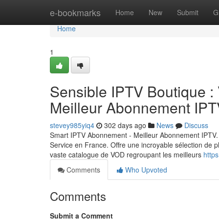
Home
e-bookmarks
Home
New
Submit
G
Home
1
Sensible IPTV Boutique : 
Meilleur Abonnement IPT
stevey985yiq4
302 days ago
News
Discuss
Smart IPTV Abonnement - Meilleur Abonnement IPTV. 
Service en France. Offre une incroyable sélection de p
vaste catalogue de VOD regroupant les meilleurs
https
Comments
Who Upvoted
Comments
Submit a Comment