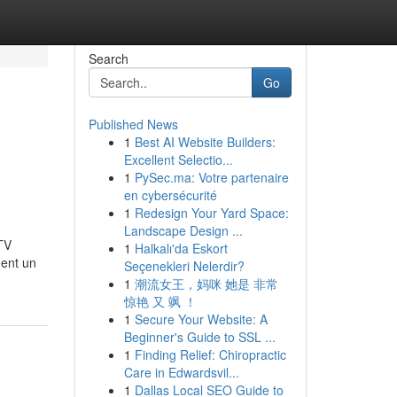
Search
Go
Published News
1
Best AI Website Builders:
Excellent Selectio...
1
PySec.ma: Votre partenaire
en cybersécurité
1
Redesign Your Yard Space:
Landscape Design ...
TV
1
Halkalı'da Eskort
ment un
Seçenekleri Nelerdir?
1
潮流女王，妈咪 她是 非常
惊艳 又 飒 ！
1
Secure Your Website: A
Beginner's Guide to SSL ...
1
Finding Relief: Chiropractic
Care in Edwardsvil...
1
Dallas Local SEO Guide to