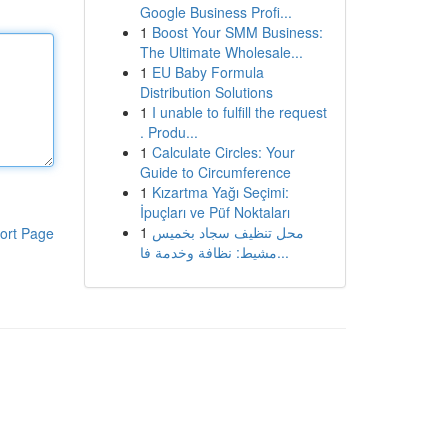
Google Business Profi...
1
Boost Your SMM Business:
The Ultimate Wholesale...
1
EU Baby Formula
Distribution Solutions
1
I unable to fulfill the request
. Produ...
1
Calculate Circles: Your
Guide to Circumference
1
Kızartma Yağı Seçimi:
İpuçları ve Püf Noktaları
1
محل تنظيف سجاد بخميس
ort Page
مشيط: نظافة وخدمة فا...