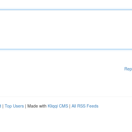
Rep
d
|
Top Users
| Made with
Kliqqi CMS
|
All RSS Feeds