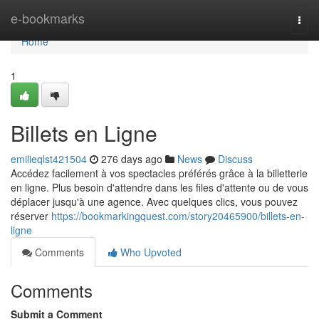
Home
e-bookmarks
Togg
navi
Home
1
Billets en Ligne
emilieqlst421504
276 days ago
News
Discuss
Accédez facilement à vos spectacles préférés grâce à la billetterie
en ligne. Plus besoin d'attendre dans les files d'attente ou de vous
déplacer jusqu'à une agence. Avec quelques clics, vous pouvez
réserver
https://bookmarkingquest.com/story20465900/billets-en-
ligne
Comments
Who Upvoted
Comments
Submit a Comment