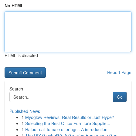
No HTML
HTML is disabled
Report Page
Search
Go
Published News
1
Myoglow Reviews: Real Results or Just Hype?
1
Selecting the Best Office Furniture Supplie...
1
Raipur call female offerings : A introduction
1
The DIY Glock P80: A Growing Homemade Gun