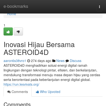
Home
e-bookmarks
Togg
navi
Home
1
Inovasi Hijau Bersama
ASTEROID4D
aaron6s38vro1
274 days ago
News
Discuss
ASTEROID4D menghadirkan solusi energi digital ramah
lingkungan dengan teknologi pintar, efisien, dan berkelanjutan,
mendukung transformasi menuju masa depan hijau yang cerdas
serta berorientasi pada keberlanjutan energi digital global.
https://run.lesvivats.org/
Comments
Who Upvoted
Comments