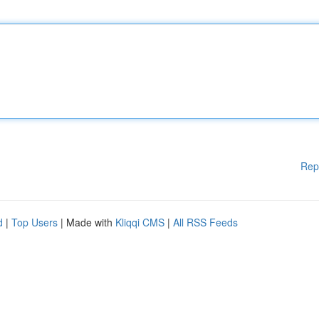
Rep
d
|
Top Users
| Made with
Kliqqi CMS
|
All RSS Feeds