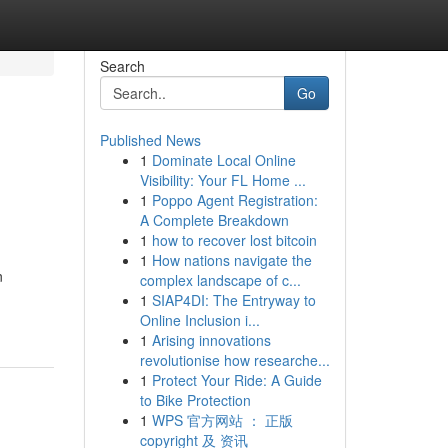
Search
Go
Published News
1
Dominate Local Online
Visibility: Your FL Home ...
1
Poppo Agent Registration:
A Complete Breakdown
1
how to recover lost bitcoin
1
How nations navigate the
n
complex landscape of c...
1
SIAP4DI: The Entryway to
Online Inclusion i...
1
Arising innovations
revolutionise how researche...
1
Protect Your Ride: A Guide
to Bike Protection
1
WPS 官方网站 ： 正版
copyright 及 资讯