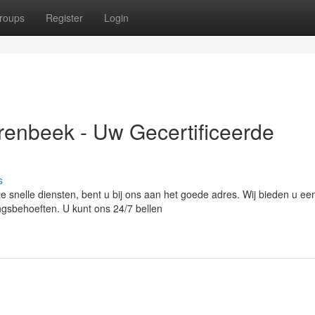
roups
Register
Login
arenbeek - Uw Gecertificeerde
s
e snelle diensten, bent u bij ons aan het goede adres. Wij bieden u ee
ingsbehoeften. U kunt ons 24/7 bellen