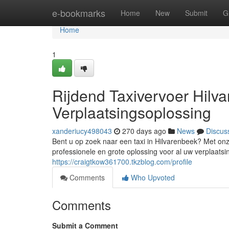
Home
e-bookmarks
Home
New
Submit
G
Home
1
Rijdend Taxivervoer Hilv
Verplaatsingsoplossing
xanderiucy498043
270 days ago
News
Discus
Bent u op zoek naar een taxi in Hilvarenbeek? Met onz
professionele en grote oplossing voor al uw verplaats
https://craigtkow361700.tkzblog.com/profile
Comments
Who Upvoted
Comments
Submit a Comment