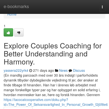
Home
e-bookmarks
Togg
navi
Home
1
Explore Couples Coaching for
Better Understanding and
Harmony.
yassera222yrk4
271 days ago
News
Discuss
{En mandlig parcoach med over 30 års indsigt i parforholdets
dynamik tilbyder dybdegående vejledning til jer, der ønsker at
finde tilbage til hinanden. Han har i årenes løb arbejdet med
mange forskellige typer par og har opbygget en solid erfaring i,
hvordan mennesker kan se, høre og forstå hinanden. Gennem
https://tacocatcooperative.com/doku.php?
id=The_Power_Of_Selvansvarlighed_In_Personal_Growth_f2j0f8e6