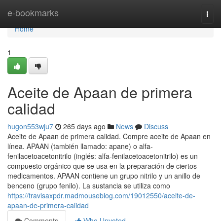
Home
e-bookmarks
Togg
navi
Home
1
Aceite de Apaan de primera
calidad
hugon553wju7
265 days ago
News
Discuss
Aceite de Apaan de primera calidad. Compre aceite de Apaan en
línea. APAAN (también llamado: apane) o alfa-
fenilacetoacetonitrilo (inglés: alfa-fenilacetoacetonitrilo) es un
compuesto orgánico que se usa en la preparación de ciertos
medicamentos. APAAN contiene un grupo nitrilo y un anillo de
benceno (grupo fenilo). La sustancia se utiliza como
https://travisaxpdr.madmouseblog.com/19012550/aceite-de-
apaan-de-primera-calidad
Comments
Who Upvoted