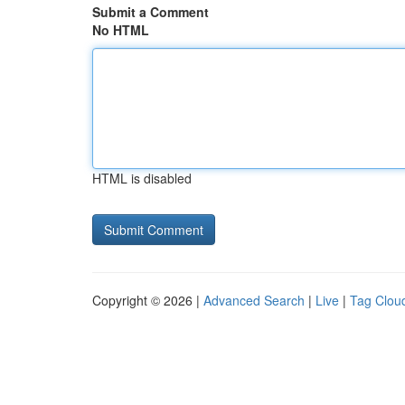
Submit a Comment
No HTML
HTML is disabled
Copyright © 2026 |
Advanced Search
|
Live
|
Tag Clou