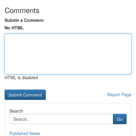
Comments
Submit a Comment
No HTML
HTML is disabled
Report Page
Search
Go
Published News