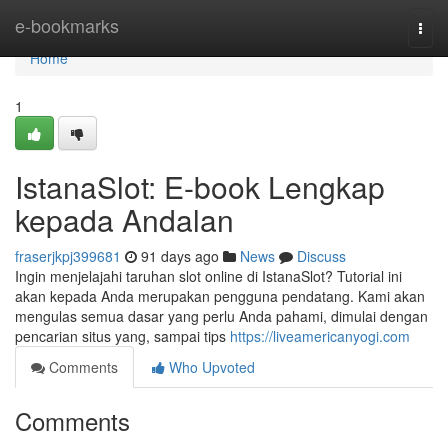
Home
e-bookmarks
Togg
navi
Home
1
IstanaSlot: E-book Lengkap
kepada Andalan
fraserjkpj399681
91 days ago
News
Discuss
Ingin menjelajahi taruhan slot online di IstanaSlot? Tutorial ini
akan kepada Anda merupakan pengguna pendatang. Kami akan
mengulas semua dasar yang perlu Anda pahami, dimulai dengan
pencarian situs yang, sampai tips
https://liveamericanyogi.com
Comments
Who Upvoted
Comments