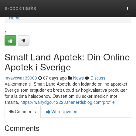
Home
e-bookmarks
Togg
navi
Home
1
Smalt Land Apotek: Din Online
Apotek i Sverige
myavcwa139903
87 days ago
News
Discuss
Välkommen till Smalt Land Apotek, den ledande online apoteket i
Sverige som erbjuder ett brett utbud av högkvalitativa produkter
för alla dina hälsobehov. Oavsett om du söker medicin mot
smärta,
https://iwanydgc012223.thenerdsblog.com/profile
Comments
Who Upvoted
Comments