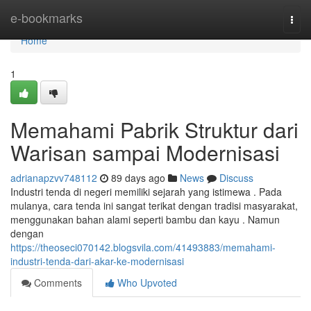
Home
e-bookmarks
Togg
navi
Home
1
Memahami Pabrik Struktur dari
Warisan sampai Modernisasi
adrianapzvv748112
89 days ago
News
Discuss
Industri tenda di negeri memiliki sejarah yang istimewa . Pada
mulanya, cara tenda ini sangat terikat dengan tradisi masyarakat,
menggunakan bahan alami seperti bambu dan kayu . Namun
dengan
https://theoseci070142.blogsvila.com/41493883/memahami-
industri-tenda-dari-akar-ke-modernisasi
Comments
Who Upvoted