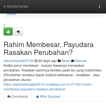
Home
e-bookmarks
Togg
navi
Home
1
Rahim Membesar, Payudara
Rasakan Perubahan?
deborahqvai305726
89 days ago
News
Discuss
Ketika perut membesar , susuan biasanya merasakan
perubahan. Keadaan lazimnya berlaku pada ibu yang melahirkan.
{Perubahan tersebut dapat meliputi kebesaran , kesakitan , atau
perubahan ukuran
https://deborahlnaq663919.onzeblog.com/41377951/rahim-
membesar-payudara-rasakan-perubahan
Comments
Who Upvoted