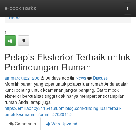
Home
e-bookmarks
Togg
navi
Home
1
Pelapis Eksterior Terbaik untuk
Perlindungan Rumah
ammarexit221298
90 days ago
News
Discuss
Memilih bahan yang tepat untuk pelapis luar rumah Anda adalah
kunci penting untuk keamanan jangka panjang. Cat tembok
eksterior berkualitas tinggi tidak hanya mempercantik tampilan
rumah Anda, tetapi juga
https://emiliaphby311541.suomiblog.com/dinding-luar-terbaik-
untuk-keamanan-rumah-57029115
Comments
Who Upvoted