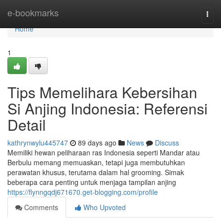
Home
e-bookmarks
Togg
navi
Home
1
Tips Memelihara Kebersihan
Si Anjing Indonesia: Referensi
Detail
kathrynwylu445747
89 days ago
News
Discuss
Memiliki hewan peliharaan ras Indonesia seperti Mandar atau
Berbulu memang memuaskan, tetapi juga membutuhkan
perawatan khusus, terutama dalam hal grooming. Simak
beberapa cara penting untuk menjaga tampilan anjing
https://flynngqdj671670.get-blogging.com/profile
Comments
Who Upvoted