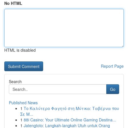
No HTML
HTML is disabled
Report Page
Search
Go
Published News
1
Το Καλύτερο Φαγητό στη Μύτικα: Ταβέρνα που
Σε Μ...
1
88i Casino: Your Ultimate Online Gaming Destina...
1
Jatengtoto: Langkah-langkah Utuh untuk Orang