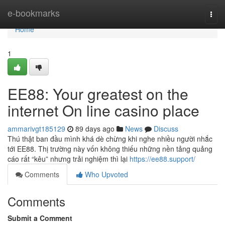
Home
e-bookmarks
Togg
navi
Home
1
EE88: Your greatest on the
internet On line casino place
ammarivgt185129
89 days ago
News
Discuss
Thú thật ban đầu mình khá dè chừng khi nghe nhiều người nhắc
tới EE88. Thị trường này vốn không thiếu những nền tảng quảng
cáo rất “kêu” nhưng trải nghiệm thì lại
https://ee88.support/
Comments
Who Upvoted
Comments
Submit a Comment