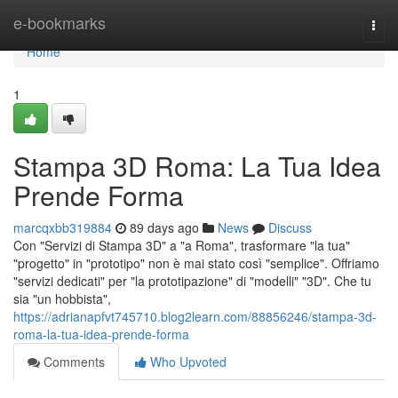
Home
e-bookmarks
Togg
navi
Home
1
Stampa 3D Roma: La Tua Idea
Prende Forma
marcqxbb319884
89 days ago
News
Discuss
Con "Servizi di Stampa 3D" a "a Roma", trasformare "la tua"
"progetto" in "prototipo" non è mai stato così "semplice". Offriamo
"servizi dedicati" per "la prototipazione" di "modelli" "3D". Che tu
sia "un hobbista",
https://adrianapfvt745710.blog2learn.com/88856246/stampa-3d-
roma-la-tua-idea-prende-forma
Comments
Who Upvoted