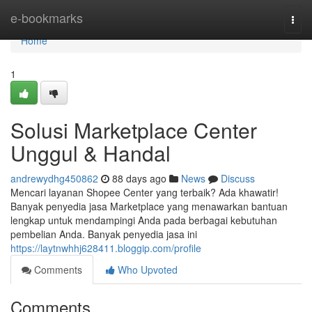
Home
e-bookmarks
Togg
navi
Home
1
Solusi Marketplace Center
Unggul & Handal
andrewydhg450862
88 days ago
News
Discuss
Mencari layanan Shopee Center yang terbaik? Ada khawatir!
Banyak penyedia jasa Marketplace yang menawarkan bantuan
lengkap untuk mendampingi Anda pada berbagai kebutuhan
pembelian Anda. Banyak penyedia jasa ini
https://laytnwhhj628411.bloggip.com/profile
Comments
Who Upvoted
Comments