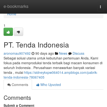
Home
e-bookmarks
Togg
navi
Home
1
PT. Tenda Indonesia
aronomau907492
90 days ago
News
Discuss
Sebagai solusi utama untuk kebutuhan pertemuan Anda, Kami
fokus pada memproduksi tenda terbaik bagi macam konsumen di
seluruh Indonesia . Perusahaan menawarkan banyak variasi
tenda , mulai
https://sidneykxpw064014.ampblogs.com/pabrik-
tenda-indonesia-78067405
Comments
Who Upvoted
Comments
Submit a Comment