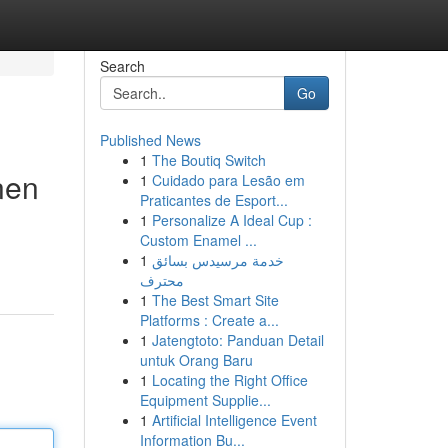
Search
Go
Published News
1
The Boutiq Switch
nen
1
Cuidado para Lesão em
Praticantes de Esport...
1
Personalize A Ideal Cup :
Custom Enamel ...
1
خدمة مرسيدس بسائق
محترف
1
The Best Smart Site
Platforms : Create a...
1
Jatengtoto: Panduan Detail
untuk Orang Baru
1
Locating the Right Office
Equipment Supplie...
1
Artificial Intelligence Event
Information Bu...