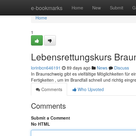
Home
e-bookmarks
Home
New
Submit
G
Home
1
Lebensrettungskurs Brau
lorinbcn646191
89 days ago
News
Discuss
In Braunschweig gibt es vielfältige Möglichkeiten für 
Fertigkeiten , um im Brandfall schnell und richtig eing
Comments
Who Upvoted
Comments
Submit a Comment
No HTML