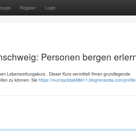
roups
Register
Login
nschweig: Personen bergen erler
einen Lebensrettungskurs . Dieser Kurs vermittelt Ihnen grundlegende
reifen zu können. Sie
https://murrayzida688611.blogrenanda.com/profile