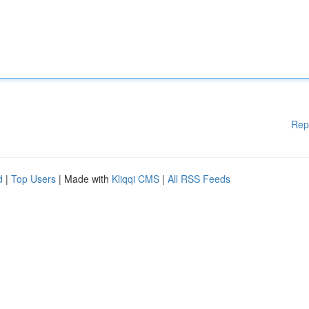
Rep
d
|
Top Users
| Made with
Kliqqi CMS
|
All RSS Feeds