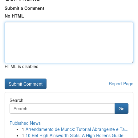
Submit a Comment
No HTML
HTML is disabled
Report Page
Search
Go
Published News
1
Arrendamento de Munck: Tutorial Abrangente e Ta...
1
10 Bet High Ainsworth Slots: A High Roller's Guide