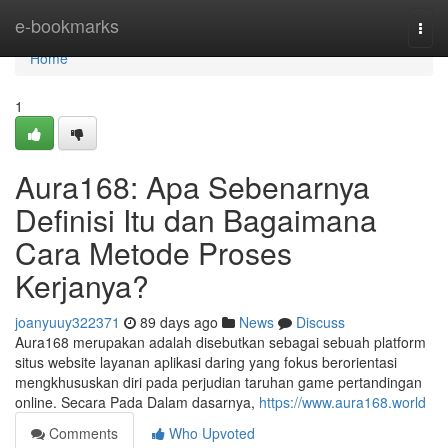
Home
e-bookmarks
Togg
navi
Home
1
Aura168: Apa Sebenarnya
Definisi Itu dan Bagaimana
Cara Metode Proses
Kerjanya?
joanyuuy322371
89 days ago
News
Discuss
Aura168 merupakan adalah disebutkan sebagai sebuah platform
situs website layanan aplikasi daring yang fokus berorientasi
mengkhususkan diri pada perjudian taruhan game pertandingan
online. Secara Pada Dalam dasarnya,
https://www.aura168.world
Comments
Who Upvoted