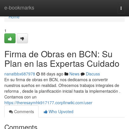
Home
e-bookmarks
Togg
navi
Home
1
Firma de Obras en BCN: Su
Plan en las Expertas Cuidado
nanatbbx687978
88 days ago
News
Discuss
En su firma de obras en BCN, nos dedicamos a convertir
nuestros sueños en realidad. Ofrecemos trabajos integrales de
reforma , desde la planificación inicial hasta la implementación .
Contamos con un
https://theresaymhk917177.corpfinwiki.com/user
Comments
Who Upvoted
Comments