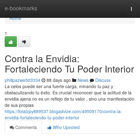
Home
e-bookmarks
Togg
navi
Home
1
Contra la Envidia:
Fortaleciendo Tu Poder Interior
philipazwe503334
88 days ago
News
Discuss
La celos puede ser una fuerte carga, minando tu paz y
obstaculizando tu éxito. Es crucial reconocer que la actitud de la
envidia ajena no es un reflejo de tu valor , sino una manifestación
de sus propias
https://livialzpy889537.blogadvize.com/49509170/contra-la-
envidia-fortaleciendo-tu-poder-interior
Comments
Who Upvoted