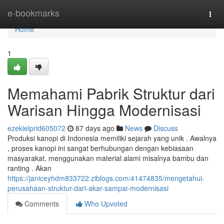
Home
e-bookmarks
Togg
navi
Home
1
Memahami Pabrik Struktur dari
Warisan Hingga Modernisasi
ezekielprid605072
87 days ago
News
Discuss
Produksi kanopi di Indonesia memiliki sejarah yang unik . Awalnya
, proses kanopi ini sangat berhubungan dengan kebiasaan
masyarakat, menggunakan material alami misalnya bambu dan
ranting . Akan
https://janiceyhdm833722.ziblogs.com/41474835/mengetahui-
perusahaan-struktur-dari-akar-sampai-modernisasi
Comments
Who Upvoted