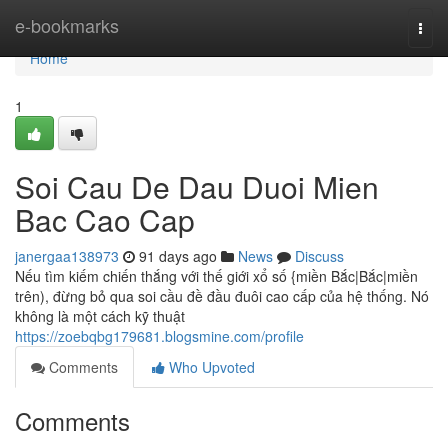
Home
e-bookmarks
Togg
navi
Home
1
Soi Cau De Dau Duoi Mien
Bac Cao Cap
janergaa138973
91 days ago
News
Discuss
Nếu tìm kiếm chiến thắng với thế giới xổ số {miền Bắc|Bắc|miền
trên), đừng bỏ qua soi cầu đề đầu đuôi cao cấp của hệ thống. Nó
không là một cách kỹ thuật
https://zoebqbg179681.blogsmine.com/profile
Comments
Who Upvoted
Comments