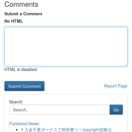
Comments
Submit a Comment
No HTML
HTML is disabled
Report Page
Search
Go
Published News
1
入金不要ボーナスで簡単勝つ！copyright攻略法