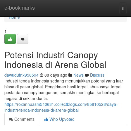
Home
e-bookmarks
Togg
navi
Home
1
Potensi Industri Canopy
Indonesia di Arena Global
dawudufnx958594
88 days ago
News
Discuss
Industri tenda Indonesia sedang menunjukkan potensi yang luar
biasa di pasar global. Pengiriman hasil terpal, khususnya terpal
pesta dan canopy bangunan, semakin meningkat ke berbagai
negara di sekitar dunia.
https://roxannuasm540631.collectblogs.com/85810528/daya-
industri-tenda-indonesia-di-arena-global
Comments
Who Upvoted