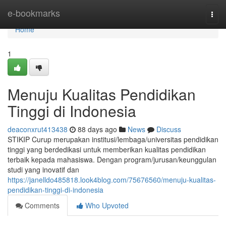
Home
e-bookmarks
Togg
navi
Home
1
Menuju Kualitas Pendidikan
Tinggi di Indonesia
deaconxrut413438
88 days ago
News
Discuss
STIKIP Curup merupakan institusi/lembaga/universitas pendidikan
tinggi yang berdedikasi untuk memberikan kualitas pendidikan
terbaik kepada mahasiswa. Dengan program/jurusan/keunggulan
studi yang inovatif dan
https://janelldo485818.look4blog.com/75676560/menuju-kualitas-
pendidikan-tinggi-di-indonesia
Comments
Who Upvoted