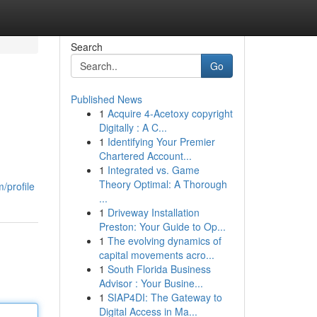
Search
Go
Published News
1
Acquire 4-Acetoxy copyright
Digitally : A C...
1
Identifying Your Premier
Chartered Account...
1
Integrated vs. Game
Theory Optimal: A Thorough
/profile
...
1
Driveway Installation
Preston: Your Guide to Op...
1
The evolving dynamics of
capital movements acro...
1
South Florida Business
Advisor : Your Busine...
1
SIAP4DI: The Gateway to
Digital Access in Ma...