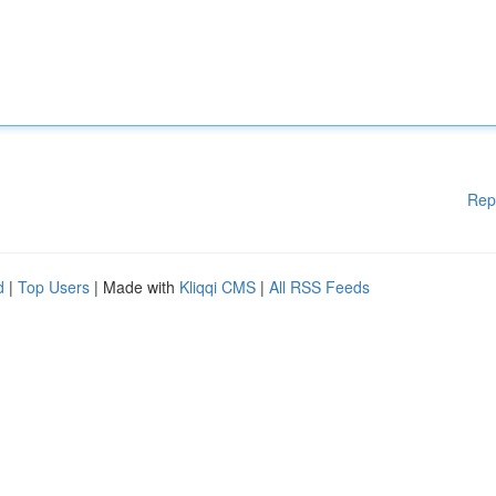
Rep
d
|
Top Users
| Made with
Kliqqi CMS
|
All RSS Feeds