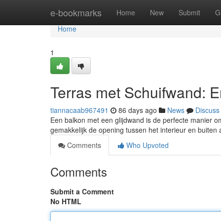
Home
e-bookmarks
Home
New
Submit
G
Home
1
Terras met Schuifwand: Er
tiannacaab967491
86 days ago
News
Discuss
Een balkon met een glijdwand is de perfecte manier om
gemakkelijk de opening tussen het interieur en buiten
Comments
Who Upvoted
Comments
Submit a Comment
No HTML