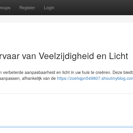
roups
Register
Login
vaar van Veelzijdigheid en Licht
 verbeterde aanpasbaarheid en licht in uw huis te creëren. Deze biedt
 aanpassen, afhankelijk van de
https://zoehqpn549807.shoutmyblog.com