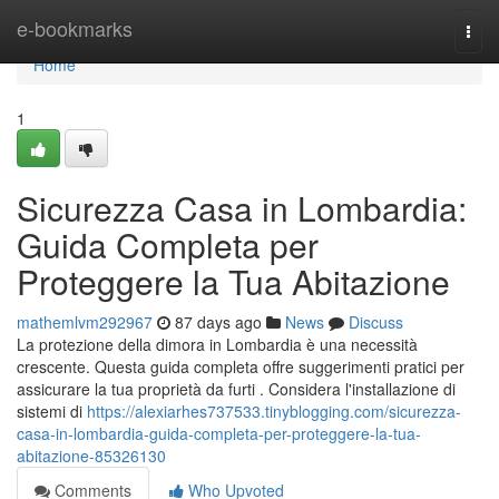
Home
e-bookmarks
Togg
navi
Home
1
Sicurezza Casa in Lombardia:
Guida Completa per
Proteggere la Tua Abitazione
mathemlvm292967
87 days ago
News
Discuss
La protezione della dimora in Lombardia è una necessità
crescente. Questa guida completa offre suggerimenti pratici per
assicurare la tua proprietà da furti . Considera l'installazione di
sistemi di
https://alexiarhes737533.tinyblogging.com/sicurezza-
casa-in-lombardia-guida-completa-per-proteggere-la-tua-
abitazione-85326130
Comments
Who Upvoted