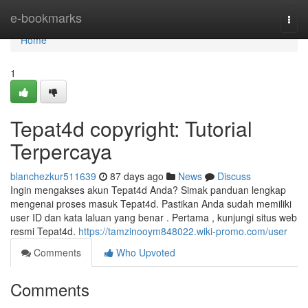
Home
e-bookmarks
Togg
navi
Home
1
Tepat4d copyright: Tutorial
Terpercaya
blanchezkur511639
87 days ago
News
Discuss
Ingin mengakses akun Tepat4d Anda? Simak panduan lengkap
mengenai proses masuk Tepat4d. Pastikan Anda sudah memiliki
user ID dan kata laluan yang benar . Pertama , kunjungi situs web
resmi Tepat4d.
https://tamzinooym848022.wiki-promo.com/user
Comments
Who Upvoted
Comments