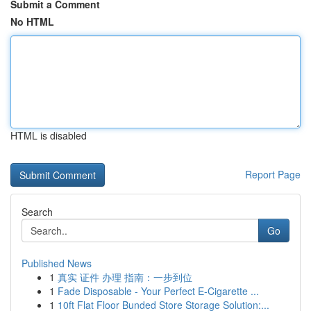
Submit a Comment
No HTML
HTML is disabled
Report Page
Search
Go
Published News
1
真实 证件 办理 指南：一步到位
1
Fade Disposable - Your Perfect E-Cigarette ...
1
10ft Flat Floor Bunded Store Storage Solution:...