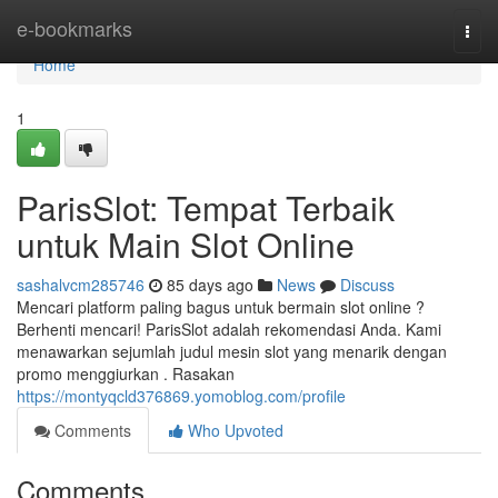
Home
e-bookmarks
Togg
navi
Home
1
ParisSlot: Tempat Terbaik
untuk Main Slot Online
sashalvcm285746
85 days ago
News
Discuss
Mencari platform paling bagus untuk bermain slot online ?
Berhenti mencari! ParisSlot adalah rekomendasi Anda. Kami
menawarkan sejumlah judul mesin slot yang menarik dengan
promo menggiurkan . Rasakan
https://montyqcld376869.yomoblog.com/profile
Comments
Who Upvoted
Comments