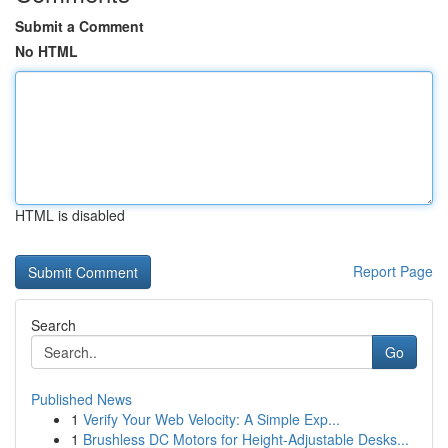
Submit a Comment
No HTML
HTML is disabled
Report Page
Search
Go
Published News
1
Verify Your Web Velocity: A Simple Exp...
1
Brushless DC Motors for Height-Adjustable Desks...