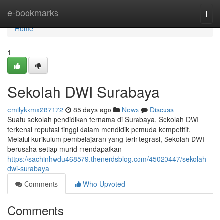
Home
e-bookmarks
Togg
navi
Home
1
Sekolah DWI Surabaya
emilykxmx287172
85 days ago
News
Discuss
Suatu sekolah pendidikan ternama di Surabaya, Sekolah DWI
terkenal reputasi tinggi dalam mendidik pemuda kompetitif.
Melalui kurikulum pembelajaran yang terintegrasi, Sekolah DWI
berusaha setiap murid mendapatkan
https://sachinhwdu468579.thenerdsblog.com/45020447/sekolah-
dwi-surabaya
Comments
Who Upvoted
Comments