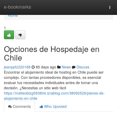
Home
e-bookmarks
Togg
navi
Home
1
Opciones de Hospedaje en
Chile
jeanppfz220188
85 days ago
News
Discuss
Encontrar el alojamiento ideal de hosting en Chile puede ser
complejo. Con tantas proveedores disponibles, es esencial
evaluar tus necesidades individuales antes de tomar una
decisión. ¿Necesitas un sitio web fácil
https://matteobizg593804.izrablog.com/38092529/planes-de-
alojamiento-en-chile
Comments
Who Upvoted