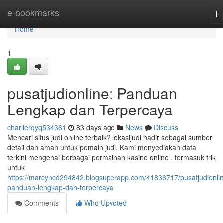
Home
e-bookmarks
To
na
Home
1
pusatjudionline: Panduan
Lengkap dan Terpercaya
charlierqyq534361
83 days ago
News
Discuss
Mencari situs judi online terbaik? lokasijudi hadir sebagai sumber
detail dan aman untuk pemain judi. Kami menyediakan data
terkini mengenai berbagai permainan kasino online , termasuk trik
untuk
https://marcyncd294842.blogsuperapp.com/41836717/pusatjudionli
panduan-lengkap-dan-terpercaya
Comments
Who Upvoted