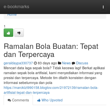
Home
e-bookmarks
Togg
navi
Home
1
Ramalan Bola Buatan: Tepat
dan Terpercaya
geraldaypa330737
83 days ago
News
Discuss
Mencari data laga sepak bola? Tidak kecewa lagi! Berkat aplikasi
ramalan sepak bola artifisial, kami menyediakan informasi yang
presisi dan terpercaya. Metode tim dilatih konsisten dengan
informasi sebelumnya dan pola
https://marcktzt990158.blogtov.com/21972139/ramalan-bola-
artifisial-tepat-dan-terpercaya
Comments
Who Upvoted