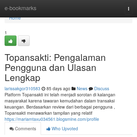
Home
e-bookmarks
Togg
navi
Home
1
Topansakti: Pengalaman
Pengguna dan Ulasan
Lengkap
larissakgor310583
85 days ago
News
Discuss
Platform Topansakti ini telah menjadi sorotan di kalangan
masyarakat karena tawaran kemudahan dalam transaksi
keuangan. Berdasarkan review dari berbagai pengguna ,
Topansakti menawarkan tampilan yang relatif
https://mariamtaxu034561.blogsmine.com/profile
Comments
Who Upvoted