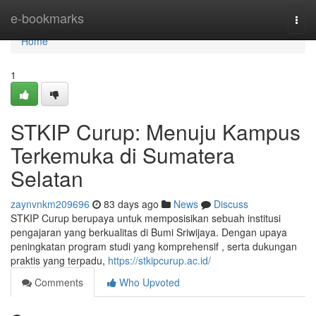
Home
e-bookmarks
Togg
navi
Home
1
STKIP Curup: Menuju Kampus
Terkemuka di Sumatera
Selatan
zaynvnkm209696
83 days ago
News
Discuss
STKIP Curup berupaya untuk memposisikan sebuah institusi
pengajaran yang berkualitas di Bumi Sriwijaya. Dengan upaya
peningkatan program studi yang komprehensif , serta dukungan
praktis yang terpadu,
https://stkipcurup.ac.id/
Comments
Who Upvoted