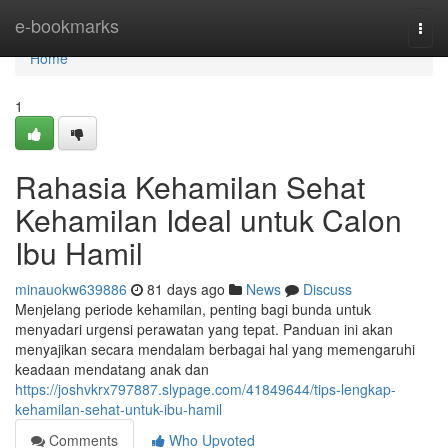
Home
e-bookmarks
Togg
navi
Home
1
Rahasia Kehamilan Sehat
Kehamilan Ideal untuk Calon
Ibu Hamil
minauokw639886
81 days ago
News
Discuss
Menjelang periode kehamilan, penting bagi bunda untuk
menyadari urgensi perawatan yang tepat. Panduan ini akan
menyajikan secara mendalam berbagai hal yang memengaruhi
keadaan mendatang anak dan
https://joshvkrx797887.slypage.com/41849644/tips-lengkap-
kehamilan-sehat-untuk-ibu-hamil
Comments
Who Upvoted