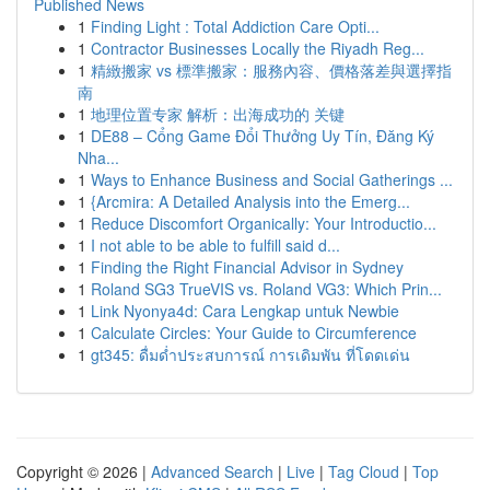
Published News
1
Finding Light : Total Addiction Care Opti...
1
Contractor Businesses Locally the Riyadh Reg...
1
精緻搬家 vs 標準搬家：服務內容、價格落差與選擇指
南
1
地理位置专家 解析：出海成功的 关键
1
DE88 – Cổng Game Đổi Thưởng Uy Tín, Đăng Ký
Nha...
1
Ways to Enhance Business and Social Gatherings ...
1
{Arcmira: A Detailed Analysis into the Emerg...
1
Reduce Discomfort Organically: Your Introductio...
1
I not able to be able to fulfill said d...
1
Finding the Right Financial Advisor in Sydney
1
Roland SG3 TrueVIS vs. Roland VG3: Which Prin...
1
Link Nyonya4d: Cara Lengkap untuk Newbie
1
Calculate Circles: Your Guide to Circumference
1
gt345: ดื่มด่ำประสบการณ์ การเดิมพัน ที่โดดเด่น
Copyright © 2026 |
Advanced Search
|
Live
|
Tag Cloud
|
Top