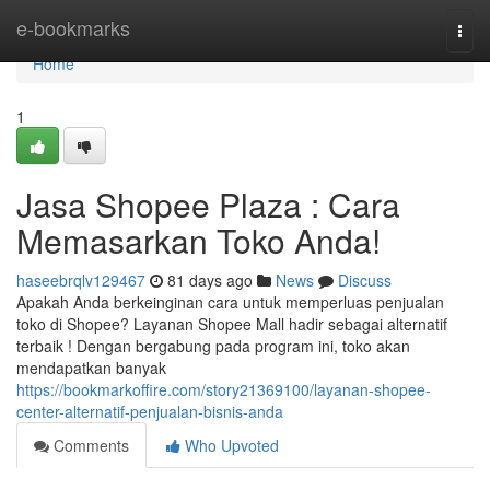
Home
e-bookmarks
Togg
navi
Home
1
Jasa Shopee Plaza : Cara
Memasarkan Toko Anda!
haseebrqlv129467
81 days ago
News
Discuss
Apakah Anda berkeinginan cara untuk memperluas penjualan
toko di Shopee? Layanan Shopee Mall hadir sebagai alternatif
terbaik ! Dengan bergabung pada program ini, toko akan
mendapatkan banyak
https://bookmarkoffire.com/story21369100/layanan-shopee-
center-alternatif-penjualan-bisnis-anda
Comments
Who Upvoted