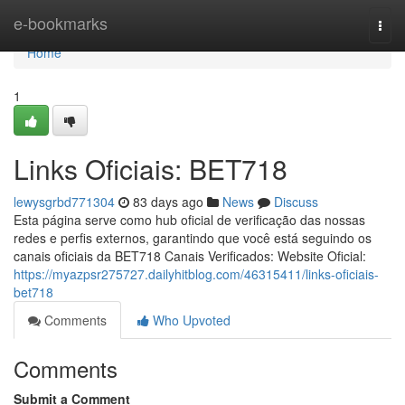
Home
e-bookmarks
Togg
navi
Home
1
Links Oficiais: BET718
lewysgrbd771304
83 days ago
News
Discuss
Esta página serve como hub oficial de verificação das nossas
redes e perfis externos, garantindo que você está seguindo os
canais oficiais da BET718 Canais Verificados: Website Oficial:
https://myazpsr275727.dailyhitblog.com/46315411/links-oficiais-
bet718
Comments
Who Upvoted
Comments
Submit a Comment